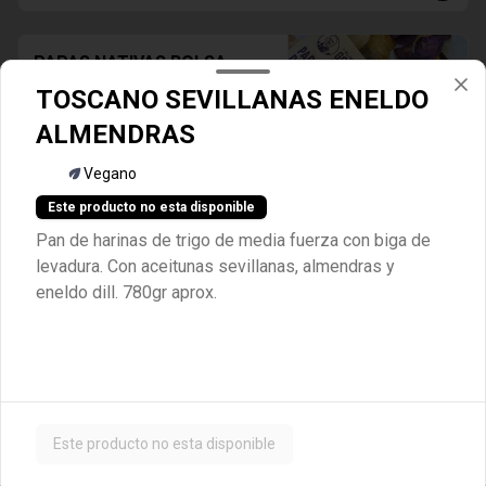
PAPAS NATIVAS BOLSA
Papas nativas marca Gololo 210 gr
TOSCANO SEVILLANAS ENELDO
ALMENDRAS
Vegano
$4.800
Este producto no esta disponible
Pan de harinas de trigo de media fuerza con biga de
PAPAS REGIONALES BOLSA
levadura. Con aceitunas sevillanas, almendras y
Papas regionales marca Gololo 210 gr
eneldo dill. 780gr aprox.
$4.600
Este producto no esta disponible
PASSATA DI POMODORO
TOSTANI