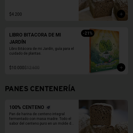
800 Grs.

Duración refrigerado 10 a 15 días.

En primavera verano REFRIGERAR 
$4.200
INMEDIATAMENTE.
-
21
%
LIBRO BITACORA DE MI
JARDÍN
Libro Bitácora de mi Jardín, guía para el 
cuidado de plantas.
$10.000
$12.600
PANES CENTENERÍA
100% CENTENO
Pan de harina de centeno integral 
fermentado con masa madre. Todo el 
sabor del centeno puro en un molde de 
800 Grs.
