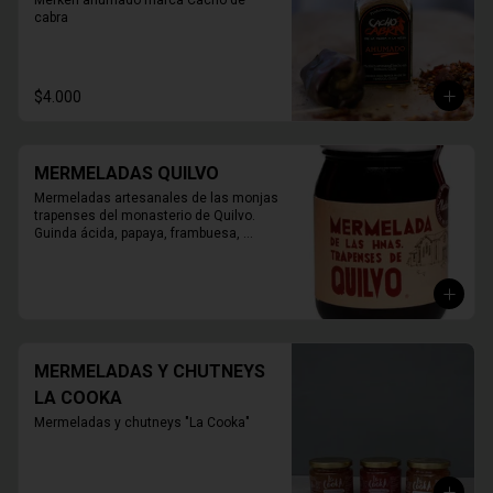
Merkén ahumado marca Cacho de 
cabra
$4.000
MERMELADAS QUILVO
Mermeladas artesanales de las monjas 
trapenses del monasterio de Quilvo. 
Guinda ácida, papaya, frambuesa, 
naranja, higos, damasco, durazno, 
mora, arándano, membrillo.

420 grs.
MERMELADAS Y CHUTNEYS
LA COOKA
Mermeladas y chutneys "La Cooka"