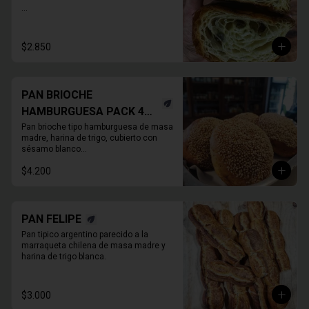
* Producto sale alrededor de las 13:00 a 
14:30 para considerar en tiempo de 
despacho*
$2.850
PAN BRIOCHE
HAMBURGUESA PACK 4
UNIDADES
Pan brioche tipo hamburguesa de masa 
madre, harina de trigo, cubierto con 
sésamo blanco

. Unitario
$4.200
PAN FELIPE
Pan tipico argentino parecido a la 
marraqueta chilena de masa madre y 
harina de trigo blanca.
$3.000