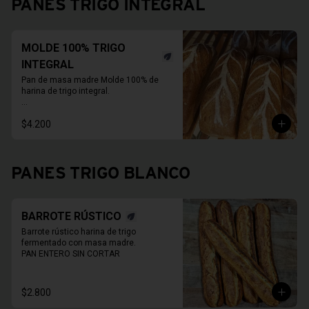
PANES TRIGO INTEGRAL
15 a 20 días.
MOLDE 100% TRIGO
INTEGRAL
Pan de masa madre Molde 100% de 
harina de trigo integral.

* Fotos pueden ser referenciales, 
$4.200
moldes de panes pueden cambiar.

PAN ENTERO SIN CORTAR
PANES TRIGO BLANCO
BARROTE RÚSTICO
Barrote rústico harina de trigo 
fermentado con masa madre.

PAN ENTERO SIN CORTAR
$2.800