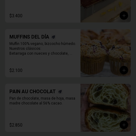
$3.400
MUFFINS DEL DÍA
Muffin 100% vegano, bizcocho húmedo. 
Nuestros clásicos:

Betarraga con nueces y chocolate, 

Zanahoria pasas nueces

Café chocolate Almendras

Chocolate, maní y mantequilla de maní.
$2.100
PAIN AU CHOCOLAT
Pan de chocolate, masa de hoja, masa 
madre chocolate al 56% cacao.

* Producto sale alrededor de las 13:00 a 
14:30 para considerar en tiempo de 
despacho*
$2.850