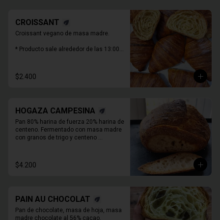
CROISSANT
Croissant vegano de masa madre.

* Producto sale alrededor de las 13:00 - 
14:30 para considerar en tiempo de 
despacho*
$2.400
HOGAZA CAMPESINA
Pan 80% harina de fuerza 20% harina de 
centeno. Fermentado con masa madre 
con granos de trigo y centeno 
orgánicos malteados enteros y o 

molidos. PIEZA ENTERA DE PAN SIN 
REBANAR.
$4.200
PAIN AU CHOCOLAT
Pan de chocolate, masa de hoja, masa 
madre chocolate al 56% cacao.
