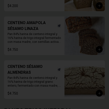
Duración refrigerado 10 a 15 días.

En primavera verano REFRIGERAR 
$4.200
INMEDIATAMENTE.
CENTENO AMAPOLA
SÉSAMO LINAZA
Pan 84% harina de centeno integral y 
16% harina de trigo integral fermentado 
con masa madre, con semillas activas 
de amapola sésamo y linaza. Molde de 
$4.750
1 KG. 

Duración refrigerado 10 a 15 días.

En primavera verano REFRIGERAR 
INMEDIATAMENTE.
CENTENO SÉSAMO
ALMENDRAS
Pan 84% harina de centeno integral y 
16% harina de trigo integral grano 
entero, fermentado con masa madre, 
con semillas de sésamo y almendras 
$4.750
activadas.

Molde de 1 KG.

Duración a temperatura ambiente 3 a 5 
días en invierno, duración refrigerado 