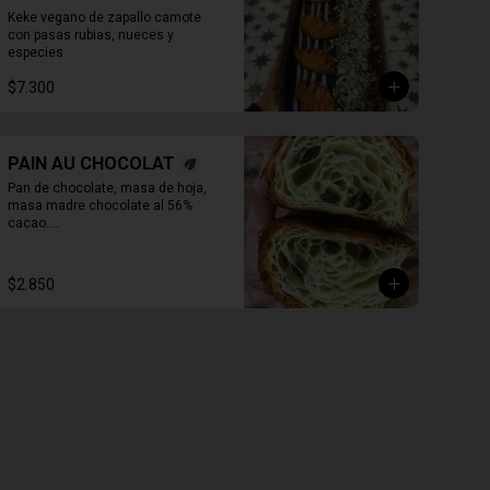
Keke vegano de zapallo camote 
con pasas rubias, nueces y 
especies
$7.300
PAIN AU CHOCOLAT
Pan de chocolate, masa de hoja, 
masa madre chocolate al 56% 
cacao.

* Producto sale alrededor de las 
13:00 a 14:30 para considerar en 
$2.850
tiempo de despacho*