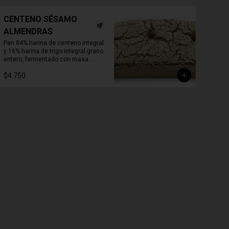
CENTENO SÉSAMO
ALMENDRAS
Pan 84% harina de centeno integral 
y 16% harina de trigo integral grano 
entero, fermentado con masa 
madre, con semillas de sésamo y 
$4.750
almendras activadas.

Molde de 1 KG.

Duración a temperatura ambiente 3 
a 5 días en invierno, duración 
refrigerado 15 a 20 días.