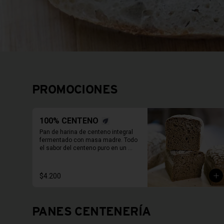
PROMOCIONES
100% CENTENO
Pan de harina de centeno integral 
fermentado con masa madre. Todo 
el sabor del centeno puro en un 
molde de 800 Grs.

Duración refrigerado 10 a 15 días.

En primavera verano REFRIGERAR 
$4.200
INMEDIATAMENTE.
PANES CENTENERÍA