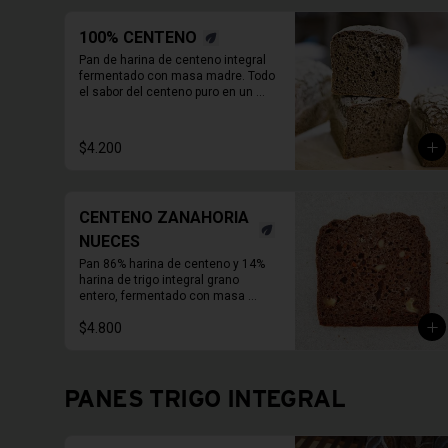
100% CENTENO
Pan de harina de centeno integral 
fermentado con masa madre. Todo 
el sabor del centeno puro en un 
molde de 800 Grs.

Duración refrigerado 10 a 15 días.

En primavera verano REFRIGERAR 
$4.200
INMEDIATAMENTE.
CENTENO ZANAHORIA
NUECES
Pan 86% harina de centeno y 14% 
harina de trigo integral grano 
entero, fermentado con masa 
madre, con zanahoria fresca, 
$4.800
nueces activadas y un toque de 
melaza. 

Molde de 1 KG.  

Duración refrigerado 10 a 15 días
PANES TRIGO INTEGRAL