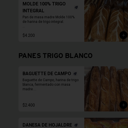
MOLDE 100% TRIGO
INTEGRAL
Pan de masa madre Molde 100% 
de harina de trigo integral.

* Fotos pueden ser referenciales, 
$4.200
moldes de panes pueden cambiar.

PAN ENTERO SIN CORTAR
PANES TRIGO BLANCO
BAGUETTE DE CAMPO
Baguette de Campo, harina de trigo 
blanca, fermentado con masa 
madre.

PAN ENTERO SIN CORTAR
$2.400
DANESA DE HOJALDRE