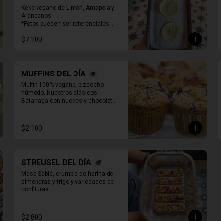
AMAPOLA
Keke vegano de Limón, Amapola y 
Arándanos

*Fotos pueden ser referenciales

* Decoración puede variar
$7.100
MUFFINS DEL DÍA
Muffin 100% vegano, bizcocho 
húmedo. Nuestros clásicos:

Betarraga con nueces y chocolate, 

Zanahoria pasas nueces

Café chocolate Almendras

Chocolate, maní y mantequilla de 
$2.100
maní.
STREUSEL DEL DÍA
Masa Sablé, crumble de harina de 
almendras y trigo y variedades de 
confituras.
$2.800