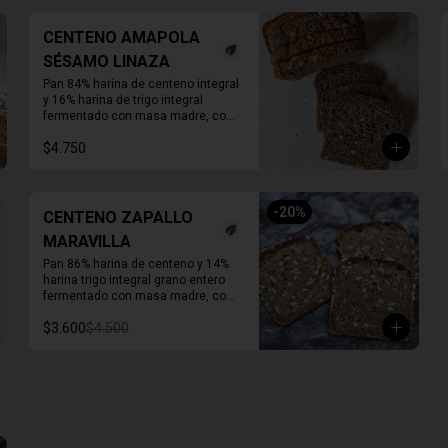
CENTENO AMAPOLA
SÉSAMO LINAZA
Pan 84% harina de centeno integral 
y 16% harina de trigo integral 
fermentado con masa madre, con 
semillas activas de amapola 
$4.750
sésamo y linaza. Molde de 1 KG. 

Duración refrigerado 10 a 15 días.

En primavera verano REFRIGERAR 
INMEDIATAMENTE.
-
20
%
CENTENO ZAPALLO
MARAVILLA
Pan 86% harina de centeno y 14% 
harina trigo integral grano entero 
fermentado con masa madre, con 
semillas activas de zapallo y 
$3.600
$4.500
maravilla. 

Molde de 1 KG. 

Duración a temperatura ambiente 3 
a 5 días en invierno, duración 
refrigerado 15 a 20 días.

En primavera verano REFRIGERAR 
INMEDIATAMENTE.