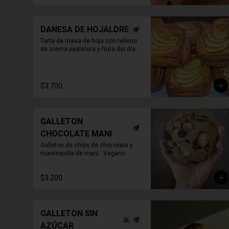
DANESA DE HOJALDRE
Tarta de masa de hoja con relleno 
de crema pastelera y fruta del día.

* Producto sale alrededor de las 
13:00 - 14:30 para considerar en 
tiempo de despacho*

$3.700
** FOTO  REFERENCIAL
GALLETON
CHOCOLATE MANI
Galleton de chips de chocolate y 
mantequilla de maní.  Vegano
$3.200
GALLETON SIN
AZÚCAR