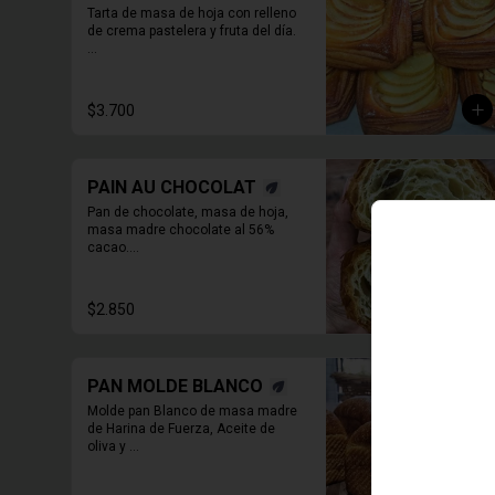
Tarta de masa de hoja con relleno 
de crema pastelera y fruta del día.

* Producto sale alrededor de las 
13:00 - 14:30 para considerar en 
tiempo de despacho*

$3.700
** FOTO  REFERENCIAL
PAIN AU CHOCOLAT
Pan de chocolate, masa de hoja, 
masa madre chocolate al 56% 
cacao.

* Producto sale alrededor de las 
13:00 a 14:30 para considerar en 
$2.850
tiempo de despacho*
PAN MOLDE BLANCO
Molde pan Blanco de masa madre 
de Harina de Fuerza, Aceite de 
oliva y 

leche de almendras. 600 grs

PAN ENTERO SIN CORTAR