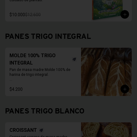
cuidado de plantas.
$10.000
$12.600
PANES TRIGO INTEGRAL
MOLDE 100% TRIGO
INTEGRAL
Pan de masa madre Molde 100% de 
harina de trigo integral.

* Fotos pueden ser referenciales, 
$4.200
moldes de panes pueden cambiar.

PAN ENTERO SIN CORTAR
PANES TRIGO BLANCO
CROISSANT