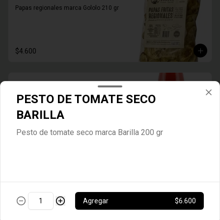
Papas regionales marca Gololo 210 gr
$4.600
PASSATA DI POMODORO
TOSTANI
PESTO DE TOMATE SECO
PASSATA DI POMODORO MARCA 
BARILLA
TOSTANI 680 GR
Pesto de tomate seco marca Barilla 200 gr
$3.600
PASTA DE PIMENTON SUK
Pasta de Pimentón y tomate marca Suk 
200 gr
Agregar
$6.600