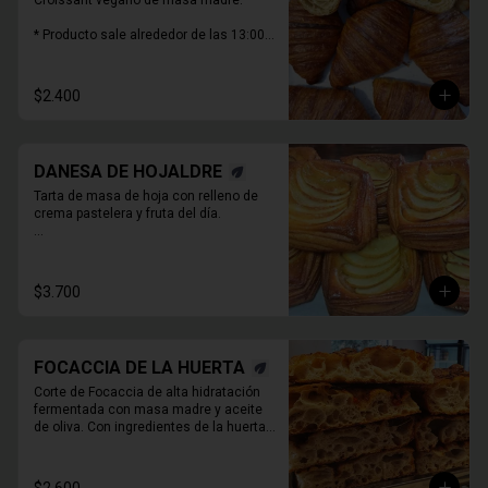
Croissant vegano de masa madre.

* Producto sale alrededor de las 13:00 - 
14:30 para considerar en tiempo de 
despacho*
$2.400
DANESA DE HOJALDRE
Tarta de masa de hoja con relleno de 
crema pastelera y fruta del día.

* Producto sale alrededor de las 13:00 - 
14:30 para considerar en tiempo de 
despacho*

$3.700
** FOTO  REFERENCIAL
FOCACCIA DE LA HUERTA
Corte de Focaccia de alta hidratación 
fermentada con masa madre y aceite 
de oliva. Con ingredientes de la huerta 
que cambian todos los días.