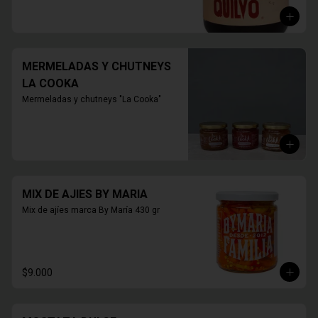
mora, arándano, membrillo.

420 grs.
MERMELADAS Y CHUTNEYS
LA COOKA
Mermeladas y chutneys "La Cooka"
MIX DE AJIES BY MARIA
Mix de ajíes marca By María 430 gr
$9.000