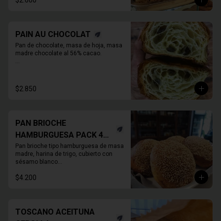
$2.600
PAIN AU CHOCOLAT
Pan de chocolate, masa de hoja, masa 
madre chocolate al 56% cacao.

* Producto sale alrededor de las 13:00 a 
14:30 para considerar en tiempo de 
despacho*
$2.850
PAN BRIOCHE
HAMBURGUESA PACK 4
UNIDADES
Pan brioche tipo hamburguesa de masa 
madre, harina de trigo, cubierto con 
sésamo blanco

. Unitario
$4.200
TOSCANO ACEITUNA