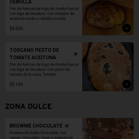
CEBOLLA
Pan de harinas de trigo de media fuerza 
con biga de levadura. Con mitades de 
aceituna verde y cebolla morada. 

780 Grs. Aprox.
$4.500
TOSCANO PESTO DE
TOMATE ACEITUNA
Pan de harinas de trigo de media fuerza 
con biga de levadura. Con pesto de 
tomate de la casa, Tomate 
deshidratado, ajo, alcaparras y aceite 
$5.100
de oliva, y aceitunas verdes.

780gr aprox.
ZONA DULCE
BROWNIE CHOCOLATE
Brownie de Doble Chocolate, con 
cacao, chocolate chips y cubierta de 