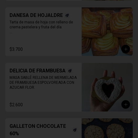
DANESA DE HOJALDRE
Tarta de masa de hoja con relleno de 
crema pastelera y fruta del día.

* Producto sale alrededor de las 13:00 - 
14:30 para considerar en tiempo de 
despacho*

$3.700
** FOTO  REFERENCIAL
DELICIA DE FRAMBUESA
MASA SABLÉ RELLENA DE MERMELADA 
DE FRAMBUESA ESPOLVOREADA CON 
AZUCAR FLOR.
$2.600
GALLETON CHOCOLATE
60%