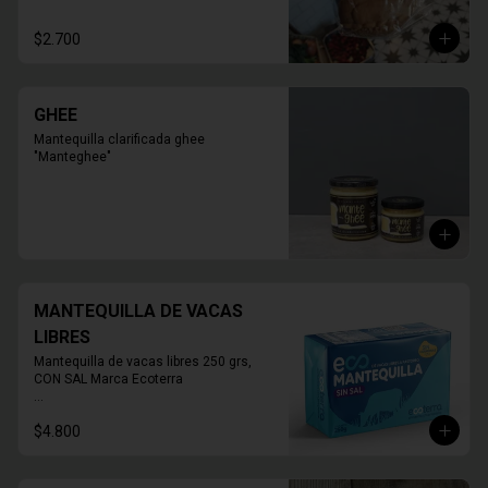
* Foto corresponde al tamaño 10 
personas

$2.700
PRODUCTO SOLO PARA TIENDA, NO 
HABILITADO PARA DELIVERY
GHEE
Mantequilla clarificada ghee 
"Manteghee"
MANTEQUILLA DE VACAS
LIBRES
Mantequilla de vacas libres 250 grs, 
CON SAL Marca Ecoterra

* FOTO REFERENCIAL
$4.800