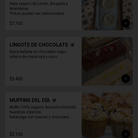
Keke vegano de Limón, Amapola y 
Arándanos

*Fotos pueden ser referenciales

* Decoración puede variar
$7.100
LINGOTE DE CHOCOLATE
Barra bañada en chocolate negro 
relleno de maracuyá y coco.
$3.400
MUFFINS DEL DÍA
Muffin 100% vegano, bizcocho húmedo. 
Nuestros clásicos:

Betarraga con nueces y chocolate, 

Zanahoria pasas nueces

Café chocolate Almendras

Chocolate, maní y mantequilla de maní.
$2.100