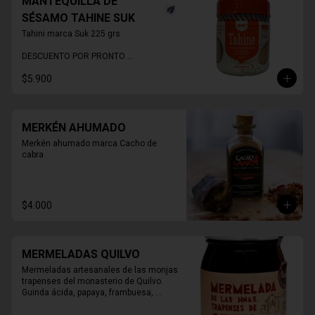
MANTEQUILLA DE
SÉSAMO TAHINE SUK
Tahini marca Suk 225 grs

DESCUENTO POR PRONTO 
VENCIMIENTO
$5.900
MERKÉN AHUMADO
Merkén ahumado marca Cacho de 
cabra
$4.000
MERMELADAS QUILVO
Mermeladas artesanales de las monjas 
trapenses del monasterio de Quilvo. 
Guinda ácida, papaya, frambuesa, 
naranja, higos, damasco, durazno, 