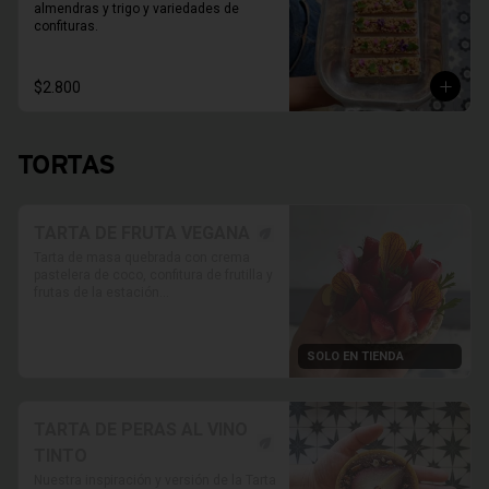
almendras y trigo y variedades de 
confituras.
$2.800
TORTAS
TARTA DE FRUTA VEGANA
Tarta de masa quebrada con crema 
pastelera de coco, confitura de frutilla y 
frutas de la estación

* Foto referencial, las frutas van 
variando según disponibilidad.

SOLO EN TIENDA
* Retiro solo en Tienda

* Reservas al WhatsApp

PRODUCTO SOLO PARA TIENDA, NO 
HABILITADO PARA DELIVERY
TARTA DE PERAS AL VINO
TINTO
Nuestra inspiración y versión de la Tarta 