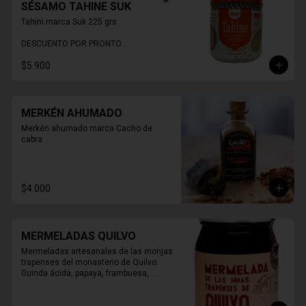
SÉSAMO TAHINE SUK
Tahini marca Suk 225 grs

DESCUENTO POR PRONTO 
VENCIMIENTO
$5.900
MERKÉN AHUMADO
Merkén ahumado marca Cacho de 
cabra
$4.000
MERMELADAS QUILVO
Mermeladas artesanales de las monjas 
trapenses del monasterio de Quilvo. 
Guinda ácida, papaya, frambuesa, 
naranja, higos, damasco, durazno, 
mora, arándano, membrillo.
