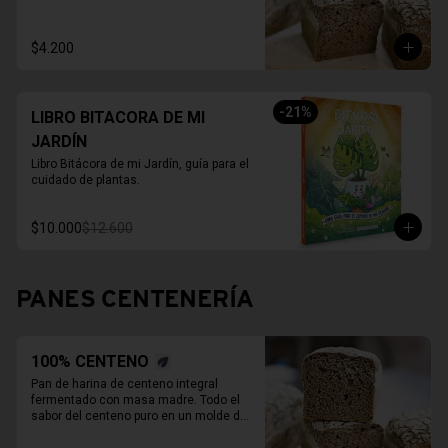
800 Grs.

Duración refrigerado 10 a 15 días.

En primavera verano REFRIGERAR 
$4.200
INMEDIATAMENTE.
-
21
%
LIBRO BITACORA DE MI
JARDÍN
Libro Bitácora de mi Jardín, guía para el 
cuidado de plantas.
$10.000
$12.600
PANES CENTENERÍA
100% CENTENO
Pan de harina de centeno integral 
fermentado con masa madre. Todo el 
sabor del centeno puro en un molde de 
800 Grs.
