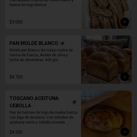
marraqueta chilena de masa madre y 
harina de trigo blanca.
$3.000
PAN MOLDE BLANCO
Molde pan Blanco de masa madre de 
Harina de Fuerza, Aceite de oliva y 

leche de almendras. 600 grs

PAN ENTERO SIN CORTAR
$4.700
TOSCANO ACEITUNA
CEBOLLA
Pan de harinas de trigo de media fuerza 
con biga de levadura. Con mitades de 
aceituna verde y cebolla morada. 

780 Grs. Aprox.
$4.500