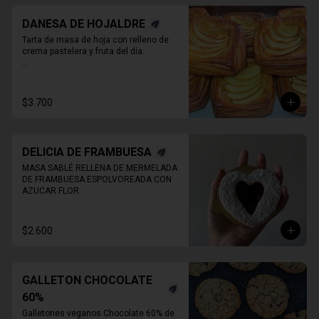
DANESA DE HOJALDRE
Tarta de masa de hoja con relleno de 
crema pastelera y fruta del día.

* Producto sale alrededor de las 13:00 - 
14:30 para considerar en tiempo de 
despacho*

$3.700
** FOTO  REFERENCIAL
DELICIA DE FRAMBUESA
MASA SABLÉ RELLENA DE MERMELADA 
DE FRAMBUESA ESPOLVOREADA CON 
AZUCAR FLOR.
$2.600
GALLETON CHOCOLATE
60%
Galletones veganos Chocolate 60% de 