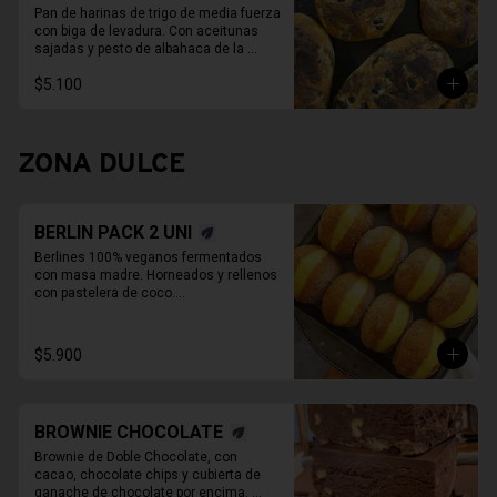
Pan de harinas de trigo de media fuerza 
con biga de levadura. Con aceitunas 
sajadas y pesto de albahaca de la 
casa, con albahaca fresca, nueces o 
$5.100
almendras, ajo y aceite de oliva.

 780gr aprox.
ZONA DULCE
BERLIN PACK 2 UNI
Berlines 100% veganos fermentados 
con masa madre. Horneados y rellenos 
con pastelera de coco.

Pack 2 unidades

Disponibles de Martes a Sábado

*Fotos pueden ser referenciales
$5.900
BROWNIE CHOCOLATE
Brownie de Doble Chocolate, con 
cacao, chocolate chips y cubierta de 
ganache de chocolate por encima. 