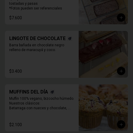
tostadas y pasas

*Fotos pueden ser referenciales
$7.600
LINGOTE DE CHOCOLATE
Barra bañada en chocolate negro 
relleno de maracuyá y coco.
$3.400
MUFFINS DEL DÍA
Muffin 100% vegano, bizcocho húmedo. 
Nuestros clásicos:

Betarraga con nueces y chocolate, 

Zanahoria pasas nueces

Café chocolate Almendras

Chocolate, maní y mantequilla de maní.
$2.100