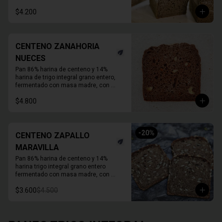
Duración refrigerado 10 a 15 días.

En primavera verano REFRIGERAR 
$4.200
INMEDIATAMENTE.
CENTENO ZANAHORIA
NUECES
Pan 86% harina de centeno y 14% 
harina de trigo integral grano entero, 
fermentado con masa madre, con 
zanahoria fresca, nueces activadas y 
$4.800
un toque de melaza. 

Molde de 1 KG.  

Duración refrigerado 10 a 15 días
-
20
%
CENTENO ZAPALLO
MARAVILLA
Pan 86% harina de centeno y 14% 
harina trigo integral grano entero 
fermentado con masa madre, con 
semillas activas de zapallo y maravilla. 

$3.600
$4.500
Molde de 1 KG. 

Duración a temperatura ambiente 3 a 5 
días en invierno, duración refrigerado 
15 a 20 días.
