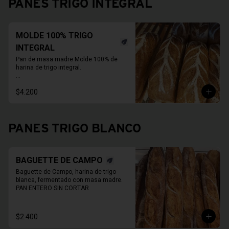
PANES TRIGO INTEGRAL
En primavera verano REFRIGERAR 
INMEDIATAMENTE.
MOLDE 100% TRIGO
INTEGRAL
Pan de masa madre Molde 100% de 
harina de trigo integral.

* Fotos pueden ser referenciales, 
$4.200
moldes de panes pueden cambiar.

PAN ENTERO SIN CORTAR
PANES TRIGO BLANCO
BAGUETTE DE CAMPO
Baguette de Campo, harina de trigo 
blanca, fermentado con masa madre.

PAN ENTERO SIN CORTAR
$2.400