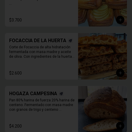
* Producto sale alrededor de las 13:00 - 
14:30 para considerar en tiempo de 
despacho*

$3.700
** FOTO  REFERENCIAL
FOCACCIA DE LA HUERTA
Corte de Focaccia de alta hidratación 
fermentada con masa madre y aceite 
de oliva. Con ingredientes de la huerta 
que cambian todos los días.
$2.600
HOGAZA CAMPESINA
Pan 80% harina de fuerza 20% harina de 
centeno. Fermentado con masa madre 
con granos de trigo y centeno 
orgánicos malteados enteros y o 

molidos. PIEZA ENTERA DE PAN SIN 
REBANAR.
$4.200