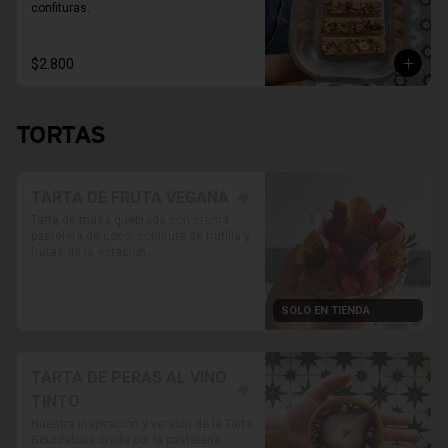
confituras.
$2.800
TORTAS
TARTA DE FRUTA VEGANA
Tarta de masa quebrada con crema 
pastelera de coco, confitura de frutilla y 
frutas de la estación

* Foto referencial, las frutas van 
variando según disponibilidad.

SOLO EN TIENDA
* Retiro solo en Tienda

* Reservas al WhatsApp

PRODUCTO SOLO PARA TIENDA, NO 
HABILITADO PARA DELIVERY
TARTA DE PERAS AL VINO
TINTO
Nuestra inspiración y versión de la Tarta 
Bourdaloue creda por la pastelería 