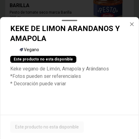
BARILLA
Pesto de tomate seco marca Barilla 
200 gr
KEKE DE LIMON ARANDANOS Y
$6.600
AMAPOLA
Vegano
PESTO GENOVESE BARILLA
Este producto no esta disponible
Pesto alla Genovese marca Barilla 190 
grs. Producto no vegano.
Keke vegano de Limón, Amapola y Arándanos
*Fotos pueden ser referenciales
* Decoración puede variar
$6.600
ALMACÉN VEGANO
Este producto no esta disponible
ACEITUNA AZAPA
1 kg aceituna Azapa morada marca 