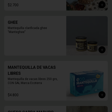
personas

$2.700
PRODUCTO SOLO PARA TIENDA, NO 
HABILITADO PARA DELIVERY
GHEE
Mantequilla clarificada ghee 
"Manteghee"
MANTEQUILLA DE VACAS
LIBRES
Mantequilla de vacas libres 250 grs, 
CON SAL Marca Ecoterra

* FOTO REFERENCIAL
$4.800