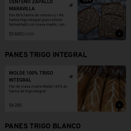
-
20
%
15 a 20 días.
CENTENO ZAPALLO
MARAVILLA
Pan 86% harina de centeno y 14% 
harina trigo integral grano entero 
fermentado con masa madre, con 
semillas activas de zapallo y maravilla. 

$3.600
$4.500
Molde de 1 KG. 

Duración a temperatura ambiente 3 a 5 
días en invierno, duración refrigerado 
15 a 20 días.

PANES TRIGO INTEGRAL
En primavera verano REFRIGERAR 
INMEDIATAMENTE.
MOLDE 100% TRIGO
INTEGRAL
Pan de masa madre Molde 100% de 
harina de trigo integral.

* Fotos pueden ser referenciales, 
$4.200
moldes de panes pueden cambiar.

PAN ENTERO SIN CORTAR
PANES TRIGO BLANCO