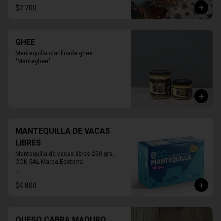
personas

$2.700
PRODUCTO SOLO PARA TIENDA, NO 
HABILITADO PARA DELIVERY
GHEE
Mantequilla clarificada ghee 
"Manteghee"
MANTEQUILLA DE VACAS
LIBRES
Mantequilla de vacas libres 250 grs, 
CON SAL Marca Ecoterra

* FOTO REFERENCIAL
$4.800
QUESO CABRA MADURO