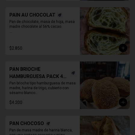
PAIN AU CHOCOLAT
Pan de chocolate, masa de hoja, masa 
madre chocolate al 56% cacao.

* Producto sale alrededor de las 13:00 a 
14:30 para considerar en tiempo de 
despacho*
$2.850
PAN BRIOCHE
HAMBURGUESA PACK 4
UNIDADES
Pan brioche tipo hamburguesa de masa 
madre, harina de trigo, cubierto con 
sésamo blanco

. Unitario
$4.200
PAN CHOCOSO
Pan de masa madre de harina blanca, 