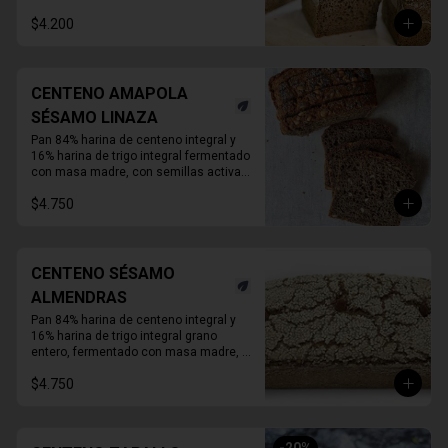
Duración refrigerado 10 a 15 días.

En primavera verano REFRIGERAR 
$4.200
INMEDIATAMENTE.
CENTENO AMAPOLA
SÉSAMO LINAZA
Pan 84% harina de centeno integral y 
16% harina de trigo integral fermentado 
con masa madre, con semillas activas 
de amapola sésamo y linaza. Molde de 
$4.750
1 KG. 

Duración refrigerado 10 a 15 días.

En primavera verano REFRIGERAR 
INMEDIATAMENTE.
CENTENO SÉSAMO
ALMENDRAS
Pan 84% harina de centeno integral y 
16% harina de trigo integral grano 
entero, fermentado con masa madre, 
con semillas de sésamo y almendras 
$4.750
activadas.

Molde de 1 KG.

Duración a temperatura ambiente 3 a 5 
días en invierno, duración refrigerado 