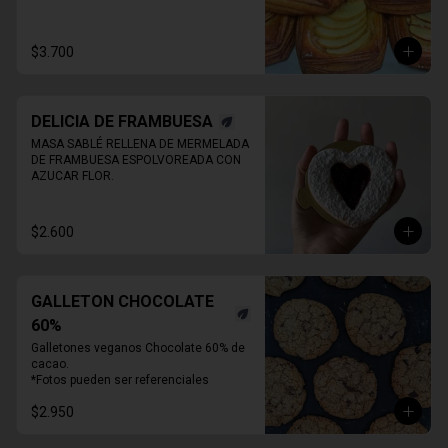
* Producto sale alrededor de las 13:00 - 
14:30 para considerar en tiempo de 
despacho*

$3.700
** FOTO  REFERENCIAL
DELICIA DE FRAMBUESA
MASA SABLÉ RELLENA DE MERMELADA 
DE FRAMBUESA ESPOLVOREADA CON 
AZUCAR FLOR.
$2.600
GALLETON CHOCOLATE
60%
Galletones veganos Chocolate 60% de 
cacao.

*Fotos pueden ser referenciales
$2.950