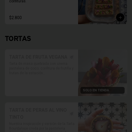
confituras.
$2.800
TORTAS
TARTA DE FRUTA VEGANA
Tarta de masa quebrada con crema 
pastelera de coco, confitura de frutilla y 
frutas de la estación

* Foto referencial, las frutas van 
variando según disponibilidad.

SOLO EN TIENDA
* Retiro solo en Tienda

* Reservas al WhatsApp

PRODUCTO SOLO PARA TIENDA, NO 
HABILITADO PARA DELIVERY
TARTA DE PERAS AL VINO
TINTO
Nuestra inspiración y versión de la Tarta 
Bourdaloue creda por la pastelería 