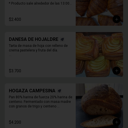
* Producto sale alrededor de las 13:00 - 
14:30 para considerar en tiempo de 
despacho*
$2.400
DANESA DE HOJALDRE
Tarta de masa de hoja con relleno de 
crema pastelera y fruta del día.

* Producto sale alrededor de las 13:00 - 
14:30 para considerar en tiempo de 
despacho*

$3.700
** FOTO  REFERENCIAL
HOGAZA CAMPESINA
Pan 80% harina de fuerza 20% harina de 
centeno. Fermentado con masa madre 
con granos de trigo y centeno 
orgánicos malteados enteros y o 

molidos. PIEZA ENTERA DE PAN SIN 
REBANAR.
$4.200