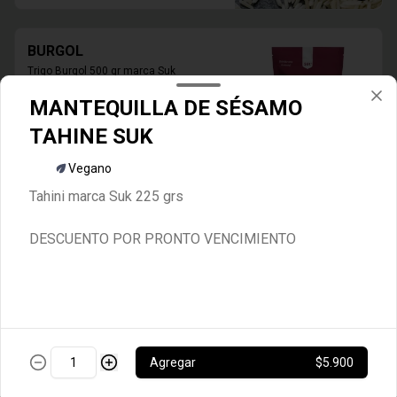
BURGOL
Trigo Burgol 500 gr marca Suk
MANTEQUILLA DE SÉSAMO
TAHINE SUK
$3.600
Vegano
Tahini marca Suk 225 grs
CREMA VEGANA VILAY
Crema Vegana marca vilay 200 ml
DESCUENTO POR PRONTO VENCIMIENTO
$2.300
Agregar
$5.900
GARBANZOS PELADOS 1 KG
1kg Garbanzos Pelados