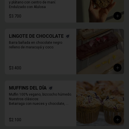
y plátano con centro de maní.

Endulzado con Alulosa
$3.700
LINGOTE DE CHOCOLATE
Barra bañada en chocolate negro 
relleno de maracuyá y coco.
$3.400
MUFFINS DEL DÍA
Muffin 100% vegano, bizcocho húmedo. 
Nuestros clásicos:

Betarraga con nueces y chocolate, 

Zanahoria pasas nueces

Café chocolate Almendras

Chocolate, maní y mantequilla de maní.
$2.100