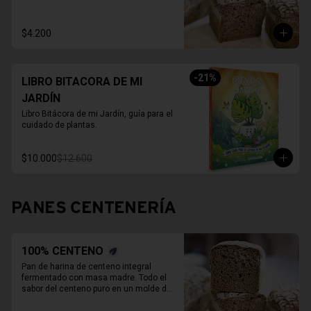
800 Grs.

Duración refrigerado 10 a 15 días.

En primavera verano REFRIGERAR 
$4.200
INMEDIATAMENTE.
-
21
%
LIBRO BITACORA DE MI
JARDÍN
Libro Bitácora de mi Jardín, guía para el 
cuidado de plantas.
$10.000
$12.600
PANES CENTENERÍA
100% CENTENO
Pan de harina de centeno integral 
fermentado con masa madre. Todo el 
sabor del centeno puro en un molde de 
800 Grs.
