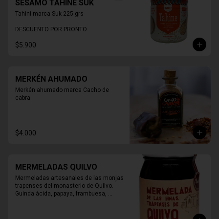
SÉSAMO TAHINE SUK
Tahini marca Suk 225 grs

DESCUENTO POR PRONTO 
VENCIMIENTO
$5.900
MERKÉN AHUMADO
Merkén ahumado marca Cacho de 
cabra
$4.000
MERMELADAS QUILVO
Mermeladas artesanales de las monjas 
trapenses del monasterio de Quilvo. 
Guinda ácida, papaya, frambuesa, 
naranja, higos, damasco, durazno, 
mora, arándano, membrillo.

420 grs.