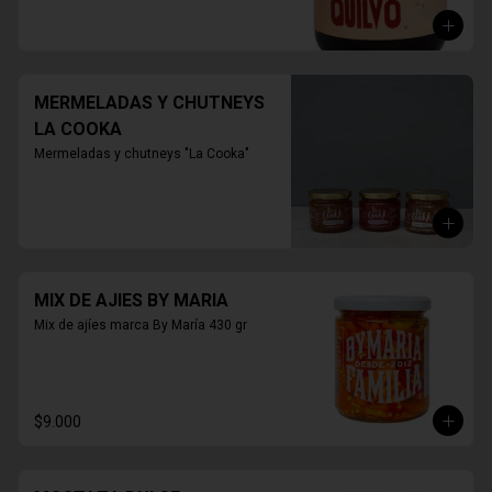
mora, arándano, membrillo.

420 grs.
MERMELADAS Y CHUTNEYS
LA COOKA
Mermeladas y chutneys "La Cooka"
MIX DE AJIES BY MARIA
Mix de ajíes marca By María 430 gr
$9.000