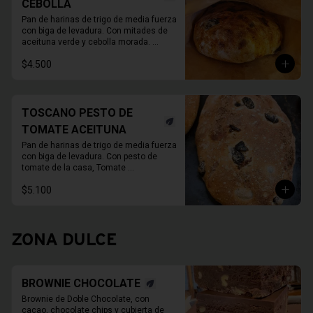
CEBOLLA
Pan de harinas de trigo de media fuerza 
con biga de levadura. Con mitades de 
aceituna verde y cebolla morada. 

780 Grs. Aprox.
$4.500
TOSCANO PESTO DE
TOMATE ACEITUNA
Pan de harinas de trigo de media fuerza 
con biga de levadura. Con pesto de 
tomate de la casa, Tomate 
deshidratado, ajo, alcaparras y aceite 
$5.100
de oliva, y aceitunas verdes.

780gr aprox.
ZONA DULCE
BROWNIE CHOCOLATE
Brownie de Doble Chocolate, con 
cacao, chocolate chips y cubierta de 