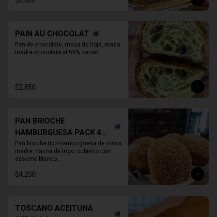
$2.600
PAIN AU CHOCOLAT
Pan de chocolate, masa de hoja, masa 
madre chocolate al 56% cacao.

* Producto sale alrededor de las 13:00 a 
14:30 para considerar en tiempo de 
despacho*
$2.850
PAN BRIOCHE
HAMBURGUESA PACK 4
UNIDADES
Pan brioche tipo hamburguesa de masa 
madre, harina de trigo, cubierto con 
sésamo blanco

. Unitario
$4.200
TOSCANO ACEITUNA