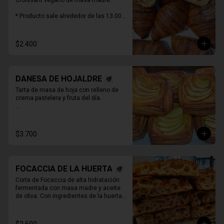
Croissant vegano de masa madre.

* Producto sale alrededor de las 13:00 - 
14:30 para considerar en tiempo de 
despacho*
$2.400
DANESA DE HOJALDRE
Tarta de masa de hoja con relleno de 
crema pastelera y fruta del día.

* Producto sale alrededor de las 13:00 - 
14:30 para considerar en tiempo de 
despacho*

$3.700
** FOTO  REFERENCIAL
FOCACCIA DE LA HUERTA
Corte de Focaccia de alta hidratación 
fermentada con masa madre y aceite 
de oliva. Con ingredientes de la huerta 
que cambian todos los días.