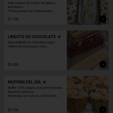
Keke vegano de Limón, Amapola y 
Arándanos

*Fotos pueden ser referenciales

* Decoración puede variar
$7.100
LINGOTE DE CHOCOLATE
Barra bañada en chocolate negro 
relleno de maracuyá y coco.
$3.400
MUFFINS DEL DÍA
Muffin 100% vegano, bizcocho húmedo. 
Nuestros clásicos:

Betarraga con nueces y chocolate, 

Zanahoria pasas nueces

Café chocolate Almendras

Chocolate, maní y mantequilla de maní.
$2.100