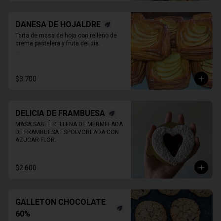
DANESA DE HOJALDRE
Tarta de masa de hoja con relleno de 
crema pastelera y fruta del día.

* Producto sale alrededor de las 13:00 - 
14:30 para considerar en tiempo de 
despacho*

$3.700
** FOTO  REFERENCIAL
DELICIA DE FRAMBUESA
MASA SABLÉ RELLENA DE MERMELADA 
DE FRAMBUESA ESPOLVOREADA CON 
AZUCAR FLOR.
$2.600
GALLETON CHOCOLATE
60%