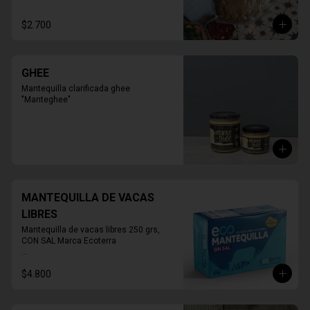
* Foto corresponde al tamaño 10 
personas

$2.700
PRODUCTO SOLO PARA TIENDA, NO 
HABILITADO PARA DELIVERY
GHEE
Mantequilla clarificada ghee 
"Manteghee"
MANTEQUILLA DE VACAS
LIBRES
Mantequilla de vacas libres 250 grs, 
CON SAL Marca Ecoterra

* FOTO REFERENCIAL
$4.800