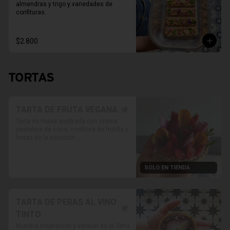
almendras y trigo y variedades de 
confituras.
$2.800
TORTAS
TARTA DE FRUTA VEGANA
Tarta de masa quebrada con crema 
pastelera de coco, confitura de frutilla y 
frutas de la estación

* Foto referencial, las frutas van 
variando según disponibilidad.

SOLO EN TIENDA
* Retiro solo en Tienda

* Reservas al WhatsApp

PRODUCTO SOLO PARA TIENDA, NO 
HABILITADO PARA DELIVERY
TARTA DE PERAS AL VINO
TINTO
Nuestra inspiración y versión de la Tarta 