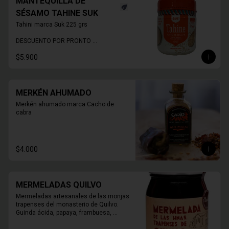
MANTEQUILLA DE
SÉSAMO TAHINE SUK
Tahini marca Suk 225 grs

DESCUENTO POR PRONTO 
VENCIMIENTO
$5.900
MERKÉN AHUMADO
Merkén ahumado marca Cacho de 
cabra
$4.000
MERMELADAS QUILVO
Mermeladas artesanales de las monjas 
trapenses del monasterio de Quilvo. 
Guinda ácida, papaya, frambuesa, 
naranja, higos, damasco, durazno, 