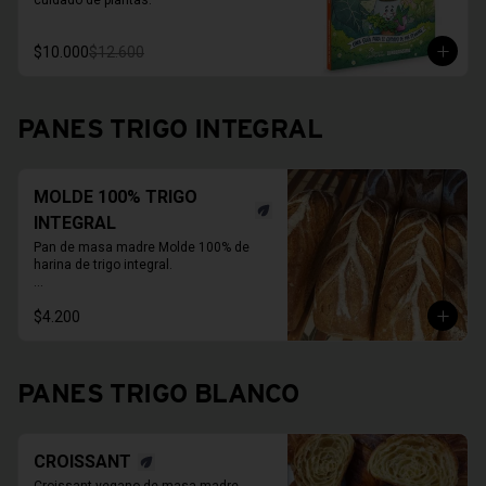
cuidado de plantas.
$10.000
$12.600
PANES TRIGO INTEGRAL
MOLDE 100% TRIGO
INTEGRAL
Pan de masa madre Molde 100% de 
harina de trigo integral.

* Fotos pueden ser referenciales, 
$4.200
moldes de panes pueden cambiar.

PAN ENTERO SIN CORTAR
PANES TRIGO BLANCO
CROISSANT