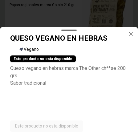
Papas regionales marca Gololo 210 gr
$4.600
QUESO VEGANO EN HEBRAS
Vegano
PASSATA DI POMODORO
Este producto no esta disponible
TOSTANI
Queso vegano en hebras marca The Other ch**se 200
PASSATA DI POMODORO MARCA 
TOSTANI 680 GR
grs
Sabor tradicional
$3.600
PASTA DE PIMENTON SUK
Pasta de Pimentón y tomate marca Suk 
200 gr
Este producto no esta disponible