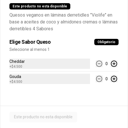
BARILLA
Este producto no esta disponible
Pesto de tomate seco marca Barilla 
Quesos veganos en láminas derretidles "Violife" en
200 gr
base a aceites de coco y almidones cremas o láminas
derretibles 4 Sabores
$6.600
Elige Sabor Queso
Obligatorio
PESTO GENOVESE BARILLA
Seleccione al menos 1
Pesto alla Genovese marca Barilla 190 
grs. Producto no vegano.
Cheddar
0
+
$4.500
Gouda
0
$6.600
+
$4.500
ALMACÉN VEGANO
Este producto no esta disponible
ACEITUNA AZAPA
1 kg aceituna Azapa morada marca 