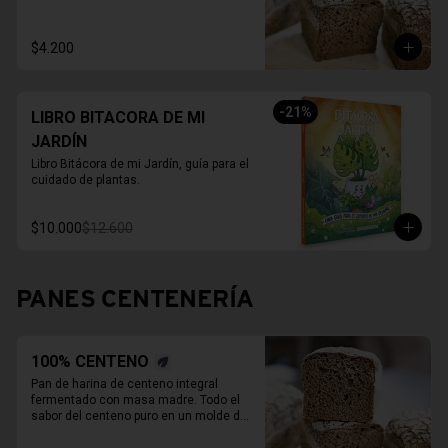
800 Grs.

Duración refrigerado 10 a 15 días.

En primavera verano REFRIGERAR 
$4.200
INMEDIATAMENTE.
-
21
%
LIBRO BITACORA DE MI
JARDÍN
Libro Bitácora de mi Jardín, guía para el 
cuidado de plantas.
$10.000
$12.600
PANES CENTENERÍA
100% CENTENO
Pan de harina de centeno integral 
fermentado con masa madre. Todo el 
sabor del centeno puro en un molde de 
800 Grs.
