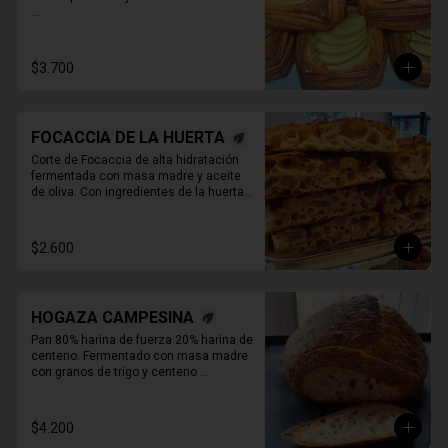
* Producto sale alrededor de las 13:00 - 
14:30 para considerar en tiempo de 
despacho*

$3.700
** FOTO  REFERENCIAL
FOCACCIA DE LA HUERTA
Corte de Focaccia de alta hidratación 
fermentada con masa madre y aceite 
de oliva. Con ingredientes de la huerta 
que cambian todos los días.
$2.600
HOGAZA CAMPESINA
Pan 80% harina de fuerza 20% harina de 
centeno. Fermentado con masa madre 
con granos de trigo y centeno 
orgánicos malteados enteros y o 

molidos. PIEZA ENTERA DE PAN SIN 
REBANAR.
$4.200