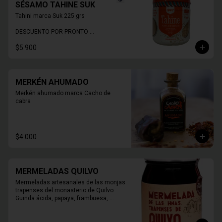
SÉSAMO TAHINE SUK
Tahini marca Suk 225 grs

DESCUENTO POR PRONTO 
VENCIMIENTO
$5.900
MERKÉN AHUMADO
Merkén ahumado marca Cacho de 
cabra
$4.000
MERMELADAS QUILVO
Mermeladas artesanales de las monjas 
trapenses del monasterio de Quilvo. 
Guinda ácida, papaya, frambuesa, 
naranja, higos, damasco, durazno, 
mora, arándano, membrillo.
