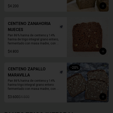
Duración refrigerado 10 a 15 días.

En primavera verano REFRIGERAR 
$4.200
INMEDIATAMENTE.
CENTENO ZANAHORIA
NUECES
Pan 86% harina de centeno y 14% 
harina de trigo integral grano entero, 
fermentado con masa madre, con 
zanahoria fresca, nueces activadas y 
$4.800
un toque de melaza. 

Molde de 1 KG.  

Duración refrigerado 10 a 15 días
-
20
%
CENTENO ZAPALLO
MARAVILLA
Pan 86% harina de centeno y 14% 
harina trigo integral grano entero 
fermentado con masa madre, con 
semillas activas de zapallo y maravilla. 

$3.600
$4.500
Molde de 1 KG. 

Duración a temperatura ambiente 3 a 5 
días en invierno, duración refrigerado 
15 a 20 días.
