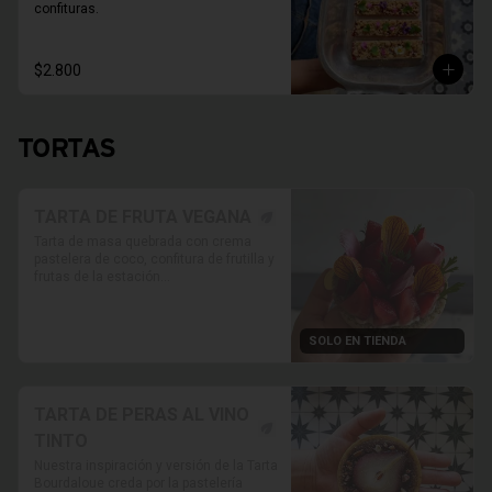
confituras.
$2.800
TORTAS
TARTA DE FRUTA VEGANA
Tarta de masa quebrada con crema 
pastelera de coco, confitura de frutilla y 
frutas de la estación

* Foto referencial, las frutas van 
variando según disponibilidad.

SOLO EN TIENDA
* Retiro solo en Tienda

* Reservas al WhatsApp

PRODUCTO SOLO PARA TIENDA, NO 
HABILITADO PARA DELIVERY
TARTA DE PERAS AL VINO
TINTO
Nuestra inspiración y versión de la Tarta 
Bourdaloue creda por la pastelería 