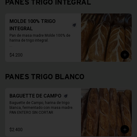
PANES TRIGO INTEGRAL
En primavera verano REFRIGERAR 
INMEDIATAMENTE.
MOLDE 100% TRIGO
INTEGRAL
Pan de masa madre Molde 100% de 
harina de trigo integral.

* Fotos pueden ser referenciales, 
$4.200
moldes de panes pueden cambiar.

PAN ENTERO SIN CORTAR
PANES TRIGO BLANCO
BAGUETTE DE CAMPO
Baguette de Campo, harina de trigo 
blanca, fermentado con masa madre.

PAN ENTERO SIN CORTAR
$2.400