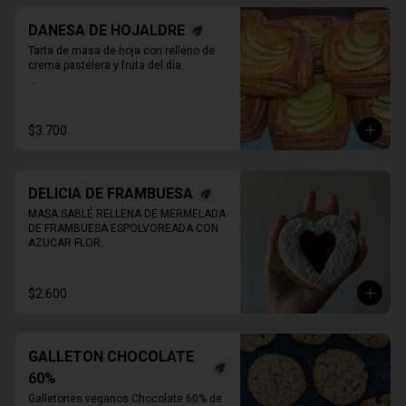
DANESA DE HOJALDRE
Tarta de masa de hoja con relleno de 
crema pastelera y fruta del día.

* Producto sale alrededor de las 13:00 - 
14:30 para considerar en tiempo de 
despacho*

$3.700
** FOTO  REFERENCIAL
DELICIA DE FRAMBUESA
MASA SABLÉ RELLENA DE MERMELADA 
DE FRAMBUESA ESPOLVOREADA CON 
AZUCAR FLOR.
$2.600
GALLETON CHOCOLATE
60%
Galletones veganos Chocolate 60% de 