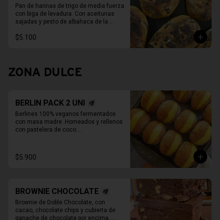
Pan de harinas de trigo de media fuerza 
con biga de levadura. Con aceitunas 
sajadas y pesto de albahaca de la 
casa, con albahaca fresca, nueces o 
$5.100
almendras, ajo y aceite de oliva.

 780gr aprox.
ZONA DULCE
BERLIN PACK 2 UNI
Berlines 100% veganos fermentados 
con masa madre. Horneados y rellenos 
con pastelera de coco.

Pack 2 unidades

Disponibles de Martes a Sábado

*Fotos pueden ser referenciales
$5.900
BROWNIE CHOCOLATE
Brownie de Doble Chocolate, con 
cacao, chocolate chips y cubierta de 
ganache de chocolate por encima. 