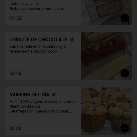
tostadas y pasas

*Fotos pueden ser referenciales
$7.600
LINGOTE DE CHOCOLATE
Barra bañada en chocolate negro 
relleno de maracuyá y coco.
$3.400
MUFFINS DEL DÍA
Muffin 100% vegano, bizcocho húmedo. 
Nuestros clásicos:

Betarraga con nueces y chocolate, 

Zanahoria pasas nueces

Café chocolate Almendras

Chocolate, maní y mantequilla de maní.
$2.100