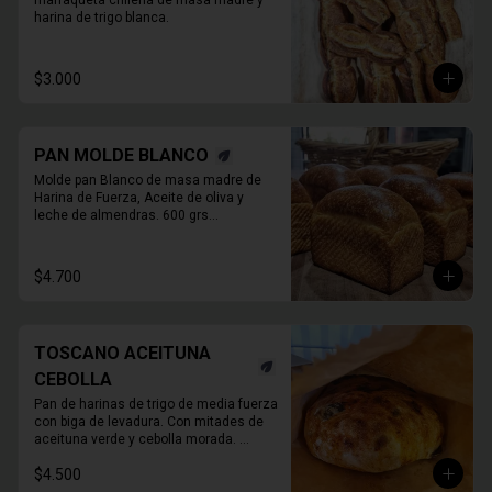
marraqueta chilena de masa madre y 
harina de trigo blanca.
$3.000
PAN MOLDE BLANCO
Molde pan Blanco de masa madre de 
Harina de Fuerza, Aceite de oliva y 

leche de almendras. 600 grs

PAN ENTERO SIN CORTAR
$4.700
TOSCANO ACEITUNA
CEBOLLA
Pan de harinas de trigo de media fuerza 
con biga de levadura. Con mitades de 
aceituna verde y cebolla morada. 

780 Grs. Aprox.
$4.500