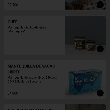
personas

$2.700
PRODUCTO SOLO PARA TIENDA, NO 
HABILITADO PARA DELIVERY
GHEE
Mantequilla clarificada ghee 
"Manteghee"
MANTEQUILLA DE VACAS
LIBRES
Mantequilla de vacas libres 250 grs, 
CON SAL Marca Ecoterra

* FOTO REFERENCIAL
$4.800