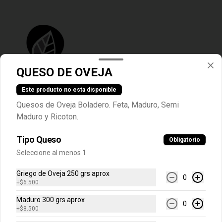
QUESO DE OVEJA
Este producto no esta disponible
Conócenos
Quesos de Oveja Boladero. Feta, Maduro, Semi
Maduro y Ricoton.
+56975713152
Tipo Queso
Obligatorio
Av. Hamburgo 1035, Ñuñoa. Horario Tienda Lunes a viernes 09:00
- 20:30, Sábado 9:30 a 19:30, Domingo Cerrado
Seleccione al menos 1
Términos y condiciones
Griego de Oveja 250 grs aprox
0
Política de privacidad
+
$6.500
Redes sociales
Maduro 300 grs aprox
0
+
$8.500