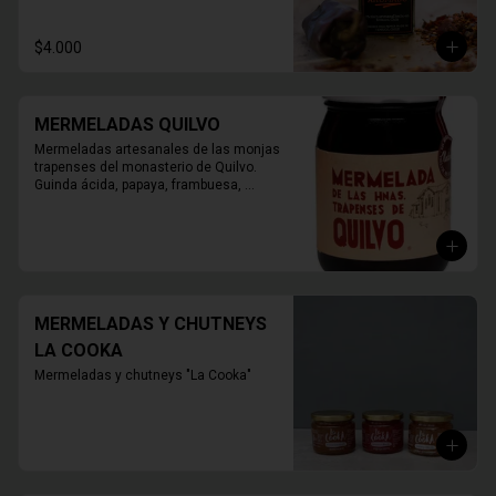
$4.000
MERMELADAS QUILVO
Mermeladas artesanales de las monjas 
trapenses del monasterio de Quilvo. 
Guinda ácida, papaya, frambuesa, 
naranja, higos, damasco, durazno, 
mora, arándano, membrillo.

420 grs.
MERMELADAS Y CHUTNEYS
LA COOKA
Mermeladas y chutneys "La Cooka"