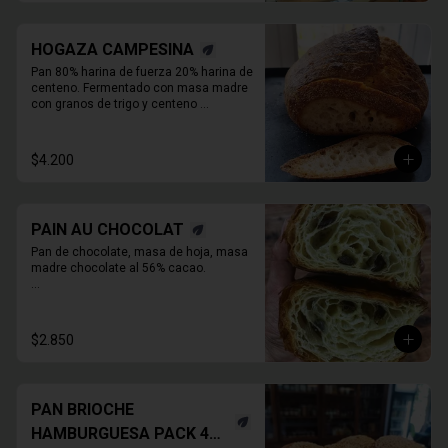
HOGAZA CAMPESINA
Pan 80% harina de fuerza 20% harina de 
centeno. Fermentado con masa madre 
con granos de trigo y centeno 
orgánicos malteados enteros y o 

molidos. PIEZA ENTERA DE PAN SIN 
REBANAR.
$4.200
PAIN AU CHOCOLAT
Pan de chocolate, masa de hoja, masa 
madre chocolate al 56% cacao.

* Producto sale alrededor de las 13:00 a 
14:30 para considerar en tiempo de 
despacho*
$2.850
PAN BRIOCHE
HAMBURGUESA PACK 4