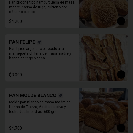
UNIDADES
Pan brioche tipo hamburguesa de masa 
madre, harina de trigo, cubierto con 
sésamo blanco

. Unitario
$4.200
PAN FELIPE
Pan tipico argentino parecido a la 
marraqueta chilena de masa madre y 
harina de trigo blanca.
$3.000
PAN MOLDE BLANCO
Molde pan Blanco de masa madre de 
Harina de Fuerza, Aceite de oliva y 

leche de almendras. 600 grs

PAN ENTERO SIN CORTAR
$4.700