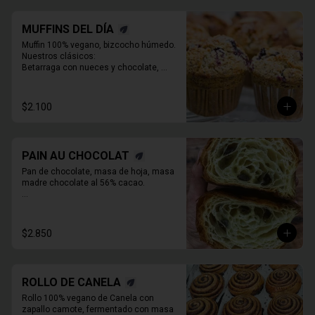
MUFFINS DEL DÍA
Muffin 100% vegano, bizcocho húmedo. 
Nuestros clásicos:

Betarraga con nueces y chocolate, 

Zanahoria pasas nueces

Café chocolate Almendras

Chocolate, maní y mantequilla de maní.
$2.100
PAIN AU CHOCOLAT
Pan de chocolate, masa de hoja, masa 
madre chocolate al 56% cacao.

* Producto sale alrededor de las 13:00 a 
14:30 para considerar en tiempo de 
despacho*
$2.850
ROLLO DE CANELA
Rollo 100% vegano de Canela con 
zapallo camote, fermentado con masa 