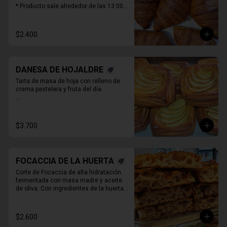
* Producto sale alrededor de las 13:00 - 
14:30 para considerar en tiempo de 
despacho*
$2.400
DANESA DE HOJALDRE
Tarta de masa de hoja con relleno de 
crema pastelera y fruta del día.

* Producto sale alrededor de las 13:00 - 
14:30 para considerar en tiempo de 
despacho*

$3.700
** FOTO  REFERENCIAL
FOCACCIA DE LA HUERTA
Corte de Focaccia de alta hidratación 
fermentada con masa madre y aceite 
de oliva. Con ingredientes de la huerta 
que cambian todos los días.
$2.600