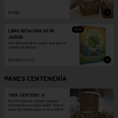
800 Grs.

Duración refrigerado 10 a 15 días.

En primavera verano REFRIGERAR 
$4.200
INMEDIATAMENTE.
-
21
%
LIBRO BITACORA DE MI
JARDÍN
Libro Bitácora de mi Jardín, guía para el 
cuidado de plantas.
$10.000
$12.600
PANES CENTENERÍA
100% CENTENO
Pan de harina de centeno integral 
fermentado con masa madre. Todo el 
sabor del centeno puro en un molde de 
800 Grs.
