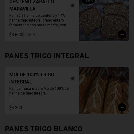
-
20
%
CENTENO ZAPALLO
MARAVILLA
Pan 86% harina de centeno y 14% 
harina trigo integral grano entero 
fermentado con masa madre, con 
semillas activas de zapallo y maravilla. 

$3.600
$4.500
Molde de 1 KG. 

Duración a temperatura ambiente 3 a 5 
días en invierno, duración refrigerado 
15 a 20 días.

PANES TRIGO INTEGRAL
En primavera verano REFRIGERAR 
INMEDIATAMENTE.
MOLDE 100% TRIGO
INTEGRAL
Pan de masa madre Molde 100% de 
harina de trigo integral.

* Fotos pueden ser referenciales, 
$4.200
moldes de panes pueden cambiar.

PAN ENTERO SIN CORTAR
PANES TRIGO BLANCO