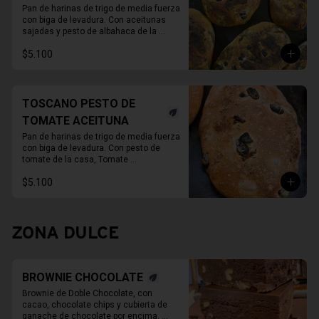
Pan de harinas de trigo de media fuerza 
con biga de levadura. Con aceitunas 
sajadas y pesto de albahaca de la 
casa, con albahaca fresca, nueces o 
$5.100
almendras, ajo y aceite de oliva.

 780gr aprox.
TOSCANO PESTO DE
TOMATE ACEITUNA
Pan de harinas de trigo de media fuerza 
con biga de levadura. Con pesto de 
tomate de la casa, Tomate 
deshidratado, ajo, alcaparras y aceite 
$5.100
de oliva, y aceitunas verdes.

780gr aprox.
ZONA DULCE
BROWNIE CHOCOLATE
Brownie de Doble Chocolate, con 
cacao, chocolate chips y cubierta de 
ganache de chocolate por encima. 