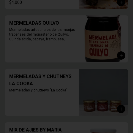
$4.000
MERMELADAS QUILVO
Mermeladas artesanales de las monjas 
trapenses del monasterio de Quilvo. 
Guinda ácida, papaya, frambuesa, 
naranja, higos, damasco, durazno, 
mora, arándano, membrillo.

420 grs.
MERMELADAS Y CHUTNEYS
LA COOKA
Mermeladas y chutneys "La Cooka"
MIX DE AJIES BY MARIA