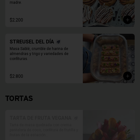
madre.
$2.200
STREUSEL DEL DÍA
Masa Sablé, crumble de harina de 
almendras y trigo y variedades de 
confituras.
$2.800
TORTAS
TARTA DE FRUTA VEGANA
Tarta de masa quebrada con crema 
pastelera de coco, confitura de frutilla y 
frutas de la estación
