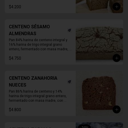
Duración refrigerado 10 a 15 días.

En primavera verano REFRIGERAR 
$4.200
INMEDIATAMENTE.
CENTENO SÉSAMO
ALMENDRAS
Pan 84% harina de centeno integral y 
16% harina de trigo integral grano 
entero, fermentado con masa madre, 
con semillas de sésamo y almendras 
$4.750
activadas.

Molde de 1 KG.

Duración a temperatura ambiente 3 a 5 
días en invierno, duración refrigerado 
15 a 20 días.
CENTENO ZANAHORIA
NUECES
Pan 86% harina de centeno y 14% 
harina de trigo integral grano entero, 
fermentado con masa madre, con 
zanahoria fresca, nueces activadas y 
$4.800
un toque de melaza. 

Molde de 1 KG.  

Duración refrigerado 10 a 15 días