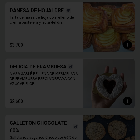
DANESA DE HOJALDRE
Tarta de masa de hoja con relleno de 
crema pastelera y fruta del día.

* Producto sale alrededor de las 13:00 - 
14:30 para considerar en tiempo de 
despacho*

$3.700
** FOTO  REFERENCIAL
DELICIA DE FRAMBUESA
MASA SABLÉ RELLENA DE MERMELADA 
DE FRAMBUESA ESPOLVOREADA CON 
AZUCAR FLOR.
$2.600
GALLETON CHOCOLATE
60%
Galletones veganos Chocolate 60% de 