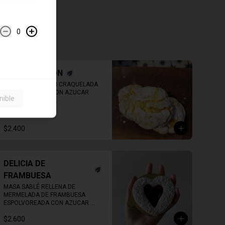
0
CRINKLE LIMON
GALLETA DE LIMON CRAQUELADA 
ESPOLVOREADA CON AZUCAR 
nible
FLOR, ESPONJOSA.
$2.400
DELICIA DE
FRAMBUESA
MASA SABLÉ RELLENA DE 
MERMELADA DE FRAMBUESA 
ESPOLVOREADA CON AZUCAR 
FLOR.
$2.600