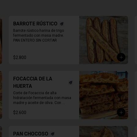
BARROTE RÚSTICO
Barrote rústico harina de trigo 
fermentado con masa madre.

PAN ENTERO SIN CORTAR
$2.800
FOCACCIA DE LA
HUERTA
Corte de Focaccia de alta 
hidratación fermentada con masa 
madre y aceite de oliva. Con 
ingredientes de la huerta que 
$2.600
cambian todos los días.
PAN CHOCOSO