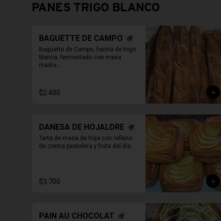
PANES TRIGO BLANCO
BAGUETTE DE CAMPO
Baguette de Campo, harina de trigo 
blanca, fermentado con masa 
madre.

PAN ENTERO SIN CORTAR
$2.400
DANESA DE HOJALDRE
Tarta de masa de hoja con relleno 
de crema pastelera y fruta del día.

* Producto sale alrededor de las 
13:00 - 14:30 para considerar en 
tiempo de despacho*

$3.700
** FOTO  REFERENCIAL
PAIN AU CHOCOLAT