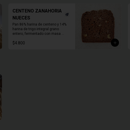
CENTENO ZANAHORIA
NUECES
Pan 86% harina de centeno y 14% 
harina de trigo integral grano 
entero, fermentado con masa 
madre, con zanahoria fresca, 
$4.800
nueces activadas y un toque de 
melaza. 

Molde de 1 KG.  

Duración refrigerado 10 a 15 días