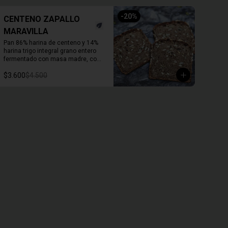
-
20
%
CENTENO ZAPALLO
MARAVILLA
Pan 86% harina de centeno y 14% 
harina trigo integral grano entero 
fermentado con masa madre, con 
semillas activas de zapallo y 
$3.600
$4.500
maravilla. 

Molde de 1 KG. 

Duración a temperatura ambiente 3 
a 5 días en invierno, duración 
refrigerado 15 a 20 días.

En primavera verano REFRIGERAR 
INMEDIATAMENTE.