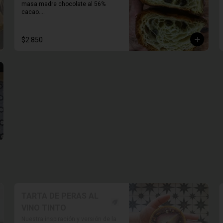
masa madre chocolate al 56% 
cacao.

* Producto sale alrededor de las 
13:00 a 14:30 para considerar en 
$2.850
tiempo de despacho*
TARTA DE PERAS AL
VINO TINTO
Nuestra inspiración y versión de la 