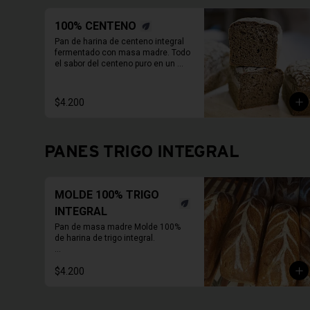
100% CENTENO
Pan de harina de centeno integral 
fermentado con masa madre. Todo 
el sabor del centeno puro en un 
molde de 800 Grs.

Duración refrigerado 10 a 15 días.

En primavera verano REFRIGERAR 
$4.200
INMEDIATAMENTE.
PANES TRIGO INTEGRAL
MOLDE 100% TRIGO
INTEGRAL
Pan de masa madre Molde 100% 
de harina de trigo integral.

* Fotos pueden ser referenciales, 
$4.200
moldes de panes pueden cambiar.

PAN ENTERO SIN CORTAR