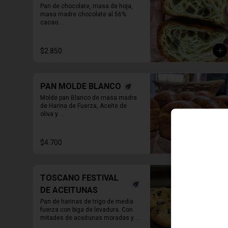
Pan de chocolate, masa de hoja, 
masa madre chocolate al 56% 
cacao.

* Producto sale alrededor de las 
13:00 a 14:30 para considerar en 
$2.850
tiempo de despacho*
PAN MOLDE BLANCO
Molde pan Blanco de masa madre 
de Harina de Fuerza, Aceite de 
oliva y 

leche de almendras. 600 grs

PAN ENTERO SIN CORTAR
$4.700
TOSCANO FESTIVAL
DE ACEITUNAS
Pan de harinas de trigo de media 
fuerza con biga de levadura. Con 
mitades de aceitunas moradas y 
sevillanas 
