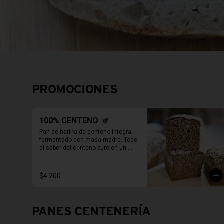
PROMOCIONES
100% CENTENO
Pan de harina de centeno integral 
fermentado con masa madre. Todo 
el sabor del centeno puro en un 
molde de 800 Grs.

Duración refrigerado 10 a 15 días.

En primavera verano REFRIGERAR 
$4.200
INMEDIATAMENTE.
PANES CENTENERÍA