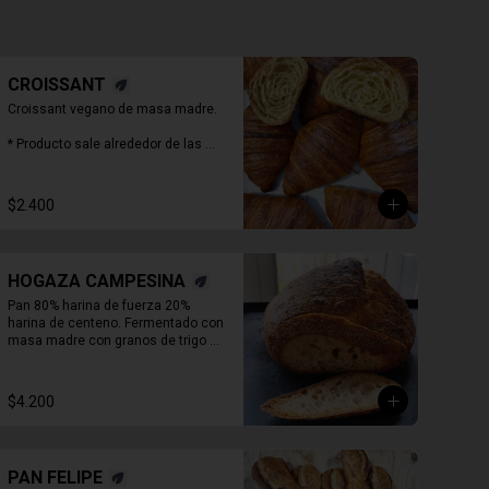
CROISSANT
Croissant vegano de masa madre.

* Producto sale alrededor de las 
13:00 - 14:30 para considerar en 
tiempo de despacho*
$2.400
HOGAZA CAMPESINA
Pan 80% harina de fuerza 20% 
harina de centeno. Fermentado con 
masa madre con granos de trigo y 
centeno orgánicos malteados 
enteros y o 

molidos. PIEZA ENTERA DE PAN SIN 
$4.200
REBANAR.
PAN FELIPE