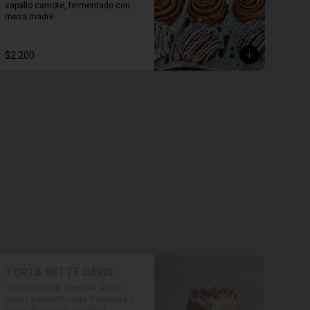
zapallo camote, fermentado con 
masa madre.
$2.200
TORTA BETTE DAVIS
“Brilla sin pedir permiso, ácida, 
audaz y determinada. Poderosa y 