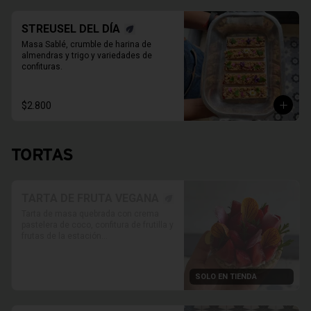
STREUSEL DEL DÍA
Masa Sablé, crumble de harina de 
almendras y trigo y variedades de 
confituras.
$2.800
TORTAS
TARTA DE FRUTA VEGANA
Tarta de masa quebrada con crema 
pastelera de coco, confitura de frutilla y 
frutas de la estación

* Foto referencial, las frutas van 
variando según disponibilidad.

SOLO EN TIENDA
* Retiro solo en Tienda

* Reservas al WhatsApp

PRODUCTO SOLO PARA TIENDA, NO 