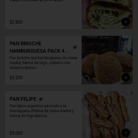
madre chocolate al 56% cacao.

* Producto sale alrededor de las 13:00 a 
14:30 para considerar en tiempo de 
despacho*
$2.850
PAN BRIOCHE
HAMBURGUESA PACK 4
UNIDADES
Pan brioche tipo hamburguesa de masa 
madre, harina de trigo, cubierto con 
sésamo blanco

. Unitario
$4.200
PAN FELIPE
Pan tipico argentino parecido a la 
marraqueta chilena de masa madre y 
harina de trigo blanca.
$3.000