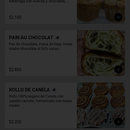
Betarraga con nueces y chocolate, 

Zanahoria pasas nueces

Café chocolate Almendras

Chocolate, maní y mantequilla de maní.
$2.100
PAIN AU CHOCOLAT
Pan de chocolate, masa de hoja, masa 
madre chocolate al 56% cacao.

* Producto sale alrededor de las 13:00 a 
14:30 para considerar en tiempo de 
despacho*
$2.850
ROLLO DE CANELA
Rollo 100% vegano de Canela con 
zapallo camote, fermentado con masa 
madre.
$2.200