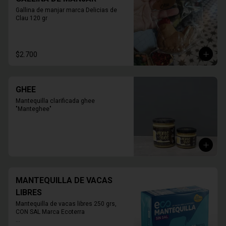
tortas sobre 10 personas

* Retiro solo en Tienda

Gallina de manjar marca Delicias de 
* Reservas al WhatsApp

Clau 120 gr
* Torta Mini todos los días disponible en 
tienda

* Foto corresponde al tamaño 10 
personas

$2.700
PRODUCTO SOLO PARA TIENDA, NO 
HABILITADO PARA DELIVERY
GHEE
Mantequilla clarificada ghee 
"Manteghee"
MANTEQUILLA DE VACAS
LIBRES
Mantequilla de vacas libres 250 grs, 
CON SAL Marca Ecoterra
