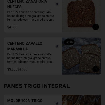
15 a 20 días.
CENTENO ZANAHORIA
NUECES
Pan 86% harina de centeno y 14% 
harina de trigo integral grano entero, 
fermentado con masa madre, con 
zanahoria fresca, nueces activadas y 
$4.800
un toque de melaza. 

Molde de 1 KG.  

Duración refrigerado 10 a 15 días
-
20
%
CENTENO ZAPALLO
MARAVILLA
Pan 86% harina de centeno y 14% 
harina trigo integral grano entero 
fermentado con masa madre, con 
semillas activas de zapallo y maravilla. 

$3.600
$4.500
Molde de 1 KG. 

Duración a temperatura ambiente 3 a 5 
días en invierno, duración refrigerado 
15 a 20 días.

PANES TRIGO INTEGRAL
En primavera verano REFRIGERAR 
INMEDIATAMENTE.
MOLDE 100% TRIGO