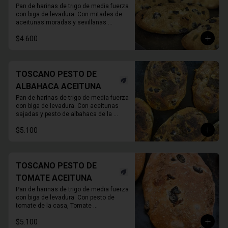
Pan de harinas de trigo de media fuerza 
con biga de levadura. Con mitades de 
aceitunas moradas y sevillanas 

780 Grs. Aprox.
$4.600
TOSCANO PESTO DE
ALBAHACA ACEITUNA
Pan de harinas de trigo de media fuerza 
con biga de levadura. Con aceitunas 
sajadas y pesto de albahaca de la 
casa, con albahaca fresca, nueces o 
$5.100
almendras, ajo y aceite de oliva.

 780gr aprox.
TOSCANO PESTO DE
TOMATE ACEITUNA
Pan de harinas de trigo de media fuerza 
con biga de levadura. Con pesto de 
tomate de la casa, Tomate 
deshidratado, ajo, alcaparras y aceite 
$5.100
de oliva, y aceitunas verdes.
