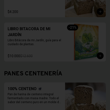
800 Grs.

Duración refrigerado 10 a 15 días.

En primavera verano REFRIGERAR 
$4.200
INMEDIATAMENTE.
-
21
%
LIBRO BITACORA DE MI
JARDÍN
Libro Bitácora de mi Jardín, guía para el 
cuidado de plantas.
$10.000
$12.600
PANES CENTENERÍA
100% CENTENO
Pan de harina de centeno integral 
fermentado con masa madre. Todo el 
sabor del centeno puro en un molde de 
800 Grs.
