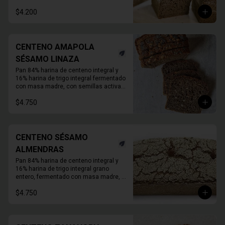
Duración refrigerado 10 a 15 días.

En primavera verano REFRIGERAR 
$4.200
INMEDIATAMENTE.
CENTENO AMAPOLA
SÉSAMO LINAZA
Pan 84% harina de centeno integral y 
16% harina de trigo integral fermentado 
con masa madre, con semillas activas 
de amapola sésamo y linaza. Molde de 
$4.750
1 KG. 

Duración refrigerado 10 a 15 días.

En primavera verano REFRIGERAR 
INMEDIATAMENTE.
CENTENO SÉSAMO
ALMENDRAS
Pan 84% harina de centeno integral y 
16% harina de trigo integral grano 
entero, fermentado con masa madre, 
con semillas de sésamo y almendras 
$4.750
activadas.

Molde de 1 KG.

Duración a temperatura ambiente 3 a 5 
días en invierno, duración refrigerado 