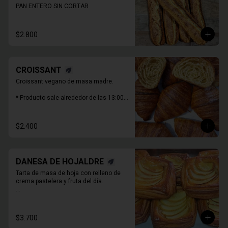
PAN ENTERO SIN CORTAR
$2.800
CROISSANT
Croissant vegano de masa madre.

* Producto sale alrededor de las 13:00 - 
14:30 para considerar en tiempo de 
despacho*
$2.400
DANESA DE HOJALDRE
Tarta de masa de hoja con relleno de 
crema pastelera y fruta del día.

* Producto sale alrededor de las 13:00 - 
14:30 para considerar en tiempo de 
despacho*

$3.700
** FOTO  REFERENCIAL