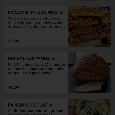
FOCACCIA DE LA HUERTA
Corte de Focaccia de alta hidratación 
fermentada con masa madre y aceite 
de oliva. Con ingredientes de la huerta 
que cambian todos los días.
$2.600
HOGAZA CAMPESINA
Pan 80% harina de fuerza 20% harina de 
centeno. Fermentado con masa madre 
con granos de trigo y centeno 
orgánicos malteados enteros y o 

molidos. PIEZA ENTERA DE PAN SIN 
REBANAR.
$4.200
PAIN AU CHOCOLAT
Pan de chocolate, masa de hoja, masa 