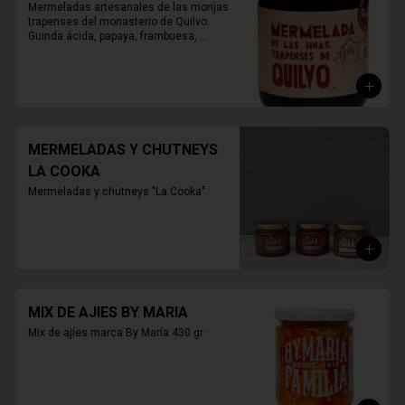
Mermeladas artesanales de las monjas 
trapenses del monasterio de Quilvo. 
Guinda ácida, papaya, frambuesa, 
naranja, higos, damasco, durazno, 
mora, arándano, membrillo.

420 grs.
MERMELADAS Y CHUTNEYS
LA COOKA
Mermeladas y chutneys "La Cooka"
MIX DE AJIES BY MARIA
Mix de ajíes marca By María 430 gr