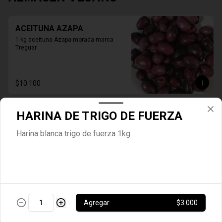
ACEITUNA AZAPA
1 kg aceituna Azapa morada marca 
Treguar
$10.100
HARINA DE TRIGO DE FUERZA
ACEITUNA SEVILLANA SIN
CAROZO
Harina blanca trigo de fuerza 1kg.
Aceituna Sevillanas sin carozo 1 kg
$8.000
Agregar
$3.000
ARROZ BASMATI
Arroz Basmati 500 grs