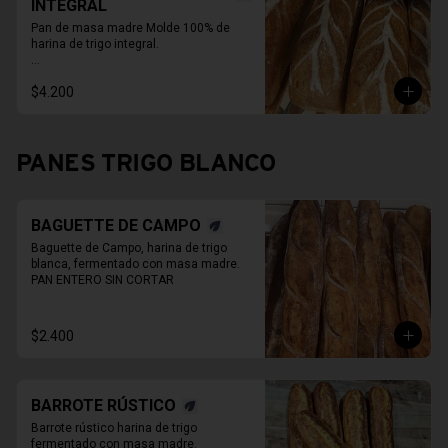
INTEGRAL
Pan de masa madre Molde 100% de 
harina de trigo integral.

* Fotos pueden ser referenciales, 
$4.200
moldes de panes pueden cambiar.

PAN ENTERO SIN CORTAR
PANES TRIGO BLANCO
BAGUETTE DE CAMPO
Baguette de Campo, harina de trigo 
blanca, fermentado con masa madre.

PAN ENTERO SIN CORTAR
$2.400
BARROTE RÚSTICO
Barrote rústico harina de trigo 
fermentado con masa madre.
