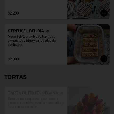
$2.200
STREUSEL DEL DÍA
Masa Sablé, crumble de harina de 
almendras y trigo y variedades de 
confituras.
$2.800
TORTAS
TARTA DE FRUTA VEGANA
Tarta de masa quebrada con crema 
pastelera de coco, confitura de frutilla y 
frutas de la estación
