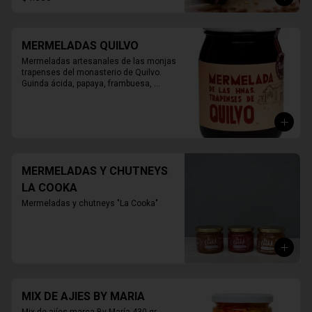
MERMELADAS QUILVO
Mermeladas artesanales de las monjas 
trapenses del monasterio de Quilvo. 
Guinda ácida, papaya, frambuesa, 
naranja, higos, damasco, durazno, 
mora, arándano, membrillo.

420 grs.
MERMELADAS Y CHUTNEYS
LA COOKA
Mermeladas y chutneys "La Cooka"
MIX DE AJIES BY MARIA