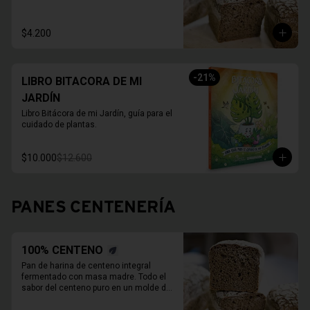
800 Grs.

Duración refrigerado 10 a 15 días.

En primavera verano REFRIGERAR 
$4.200
INMEDIATAMENTE.
-
21
%
LIBRO BITACORA DE MI
JARDÍN
Libro Bitácora de mi Jardín, guía para el 
cuidado de plantas.
$10.000
$12.600
PANES CENTENERÍA
100% CENTENO
Pan de harina de centeno integral 
fermentado con masa madre. Todo el 
sabor del centeno puro en un molde de 
800 Grs.
