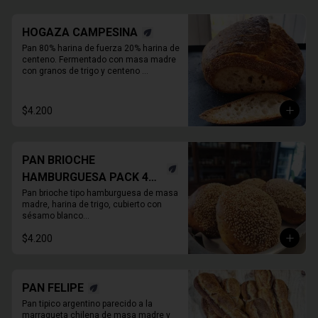
HOGAZA CAMPESINA
Pan 80% harina de fuerza 20% harina de 
centeno. Fermentado con masa madre 
con granos de trigo y centeno 
orgánicos malteados enteros y o 

molidos. PIEZA ENTERA DE PAN SIN 
REBANAR.
$4.200
PAN BRIOCHE
HAMBURGUESA PACK 4
UNIDADES
Pan brioche tipo hamburguesa de masa 
madre, harina de trigo, cubierto con 
sésamo blanco

. Unitario
$4.200
PAN FELIPE
Pan tipico argentino parecido a la 
marraqueta chilena de masa madre y 