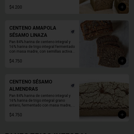
Duración refrigerado 10 a 15 días.

En primavera verano REFRIGERAR 
$4.200
INMEDIATAMENTE.
CENTENO AMAPOLA
SÉSAMO LINAZA
Pan 84% harina de centeno integral y 
16% harina de trigo integral fermentado 
con masa madre, con semillas activas 
de amapola sésamo y linaza. Molde de 
$4.750
1 KG. 

Duración refrigerado 10 a 15 días.

En primavera verano REFRIGERAR 
INMEDIATAMENTE.
CENTENO SÉSAMO
ALMENDRAS
Pan 84% harina de centeno integral y 
16% harina de trigo integral grano 
entero, fermentado con masa madre, 
con semillas de sésamo y almendras 
$4.750
activadas.

Molde de 1 KG.

Duración a temperatura ambiente 3 a 5 
días en invierno, duración refrigerado 