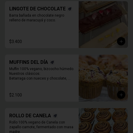
LINGOTE DE CHOCOLATE
Barra bañada en chocolate negro 
relleno de maracuyá y coco.
$3.400
MUFFINS DEL DÍA
Muffin 100% vegano, bizcocho húmedo. 
Nuestros clásicos:

Betarraga con nueces y chocolate, 

Zanahoria pasas nueces

Café chocolate Almendras

Chocolate, maní y mantequilla de maní.
$2.100
ROLLO DE CANELA
Rollo 100% vegano de Canela con 
zapallo camote, fermentado con masa 
madre.