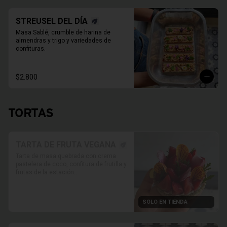
STREUSEL DEL DÍA
Masa Sablé, crumble de harina de 
almendras y trigo y variedades de 
confituras.
$2.800
TORTAS
TARTA DE FRUTA VEGANA
Tarta de masa quebrada con crema 
pastelera de coco, confitura de frutilla y 
frutas de la estación

* Foto referencial, las frutas van 
variando según disponibilidad.

SOLO EN TIENDA
* Retiro solo en Tienda

* Reservas al WhatsApp

PRODUCTO SOLO PARA TIENDA, NO 