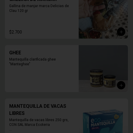
tortas sobre 10 personas

* Retiro solo en Tienda

Gallina de manjar marca Delicias de 
* Reservas al WhatsApp

Clau 120 gr
* Torta Mini todos los días disponible en 
tienda

* Foto corresponde al tamaño 10 
personas

$2.700
PRODUCTO SOLO PARA TIENDA, NO 
HABILITADO PARA DELIVERY
GHEE
Mantequilla clarificada ghee 
"Manteghee"
MANTEQUILLA DE VACAS
LIBRES
Mantequilla de vacas libres 250 grs, 
CON SAL Marca Ecoterra
