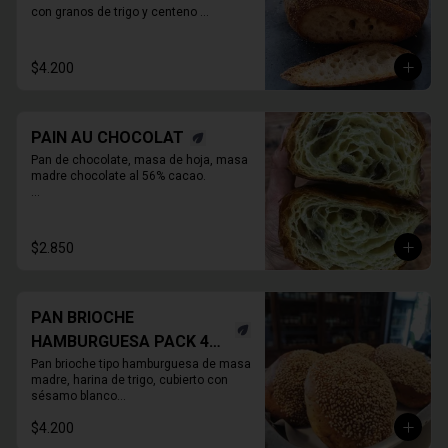
con granos de trigo y centeno 
orgánicos malteados enteros y o 

molidos. PIEZA ENTERA DE PAN SIN 
REBANAR.
$4.200
PAIN AU CHOCOLAT
Pan de chocolate, masa de hoja, masa 
madre chocolate al 56% cacao.

* Producto sale alrededor de las 13:00 a 
14:30 para considerar en tiempo de 
despacho*
$2.850
PAN BRIOCHE
HAMBURGUESA PACK 4
UNIDADES
Pan brioche tipo hamburguesa de masa 
madre, harina de trigo, cubierto con 
sésamo blanco

. Unitario
$4.200