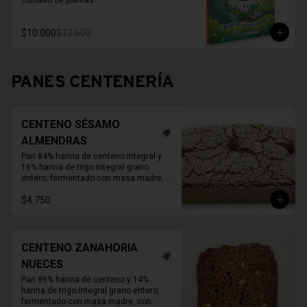
cuidado de plantas.
$10.000
$12.600
PANES CENTENERÍA
CENTENO SÉSAMO
ALMENDRAS
Pan 84% harina de centeno integral y 
16% harina de trigo integral grano 
entero, fermentado con masa madre, 
con semillas de sésamo y almendras 
$4.750
activadas.

Molde de 1 KG.

Duración a temperatura ambiente 3 a 5 
días en invierno, duración refrigerado 
15 a 20 días.
CENTENO ZANAHORIA
NUECES
Pan 86% harina de centeno y 14% 
harina de trigo integral grano entero, 
fermentado con masa madre, con 