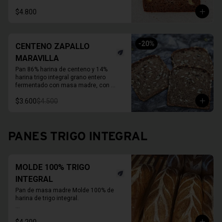
zanahoria fresca, nueces activadas y 
$4.800
un toque de melaza. 

Molde de 1 KG.  

Duración refrigerado 10 a 15 días
-
20
%
CENTENO ZAPALLO
MARAVILLA
Pan 86% harina de centeno y 14% 
harina trigo integral grano entero 
fermentado con masa madre, con 
semillas activas de zapallo y maravilla. 

$3.600
$4.500
Molde de 1 KG. 

Duración a temperatura ambiente 3 a 5 
días en invierno, duración refrigerado 
15 a 20 días.

PANES TRIGO INTEGRAL
En primavera verano REFRIGERAR 
INMEDIATAMENTE.
MOLDE 100% TRIGO
INTEGRAL
Pan de masa madre Molde 100% de 
harina de trigo integral.

* Fotos pueden ser referenciales, 