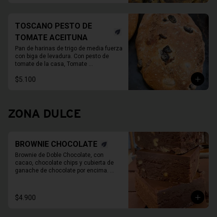
 780gr aprox.
TOSCANO PESTO DE
TOMATE ACEITUNA
Pan de harinas de trigo de media fuerza 
con biga de levadura. Con pesto de 
tomate de la casa, Tomate 
deshidratado, ajo, alcaparras y aceite 
$5.100
de oliva, y aceitunas verdes.

780gr aprox.
ZONA DULCE
BROWNIE CHOCOLATE
Brownie de Doble Chocolate, con 
cacao, chocolate chips y cubierta de 
ganache de chocolate por encima. 
Imagen de referencia, EL PRODUCTO 
NO TIENE NUECES
$4.900