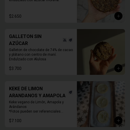
endulzado con azúcar morena.
$2.650
GALLETON SIN
AZÚCAR
Galleton de chocolate de 74% de cacao 
y plátano con centro de maní.

Endulzado con Alulosa
$3.700
KEKE DE LIMON
ARANDANOS Y AMAPOLA
Keke vegano de Limón, Amapola y 
Arándanos

*Fotos pueden ser referenciales

* Decoración puede variar
$7.100