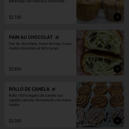
Betarraga con nueces y chocolate, 

Zanahoria pasas nueces

Café chocolate Almendras

Chocolate, maní y mantequilla de maní.
$2.100
PAIN AU CHOCOLAT
Pan de chocolate, masa de hoja, masa 
madre chocolate al 56% cacao.

* Producto sale alrededor de las 13:00 a 
14:30 para considerar en tiempo de 
despacho*
$2.850
ROLLO DE CANELA
Rollo 100% vegano de Canela con 
zapallo camote, fermentado con masa 
madre.
$2.200