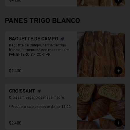
$4.200
moldes de panes pueden cambiar.

PAN ENTERO SIN CORTAR
PANES TRIGO BLANCO
BAGUETTE DE CAMPO
Baguette de Campo, harina de trigo 
blanca, fermentado con masa madre.

PAN ENTERO SIN CORTAR
$2.400
CROISSANT
Croissant vegano de masa madre.

* Producto sale alrededor de las 13:00 - 
14:30 para considerar en tiempo de 
despacho*
$2.400