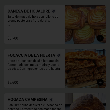
DANESA DE HOJALDRE
Tarta de masa de hoja con relleno de 
crema pastelera y fruta del día.

* Producto sale alrededor de las 13:00 - 
14:30 para considerar en tiempo de 
despacho*

$3.700
** FOTO  REFERENCIAL
FOCACCIA DE LA HUERTA
Corte de Focaccia de alta hidratación 
fermentada con masa madre y aceite 
de oliva. Con ingredientes de la huerta 
que cambian todos los días.
$2.600
HOGAZA CAMPESINA
Pan 80% harina de fuerza 20% harina de 
centeno. Fermentado con masa madre 