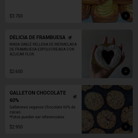
* Producto sale alrededor de las 13:00 - 
14:30 para considerar en tiempo de 
despacho*

$3.700
** FOTO  REFERENCIAL
DELICIA DE FRAMBUESA
MASA SABLÉ RELLENA DE MERMELADA 
DE FRAMBUESA ESPOLVOREADA CON 
AZUCAR FLOR.
$2.600
GALLETON CHOCOLATE
60%
Galletones veganos Chocolate 60% de 
cacao.

*Fotos pueden ser referenciales
$2.950