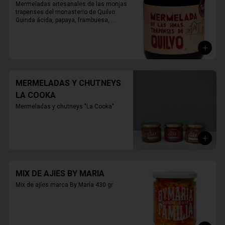
Mermeladas artesanales de las monjas 
trapenses del monasterio de Quilvo. 
Guinda ácida, papaya, frambuesa, 
naranja, higos, damasco, durazno, 
mora, arándano, membrillo.

420 grs.
MERMELADAS Y CHUTNEYS
LA COOKA
Mermeladas y chutneys "La Cooka"
MIX DE AJIES BY MARIA
Mix de ajíes marca By María 430 gr