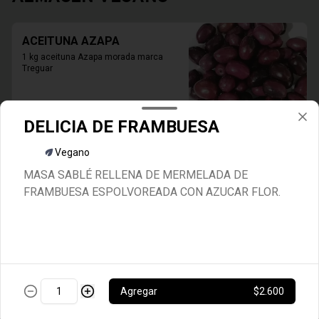
ACEITUNA AZAPA
1 kg aceituna Azapa morada marca 
Treguar
$10.100
DELICIA DE FRAMBUESA
Vegano
ACEITUNA SEVILLANA SIN
MASA SABLÉ RELLENA DE MERMELADA DE
CAROZO
FRAMBUESA ESPOLVOREADA CON AZUCAR FLOR.
Aceituna Sevillanas sin carozo 1 kg
$8.000
Agregar
$2.600
ARROZ BASMATI
Arroz Basmati 500 grs