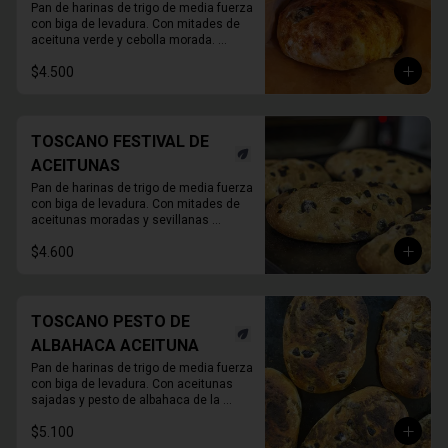
Pan de harinas de trigo de media fuerza 
con biga de levadura. Con mitades de 
aceituna verde y cebolla morada. 

780 Grs. Aprox.
$4.500
TOSCANO FESTIVAL DE
ACEITUNAS
Pan de harinas de trigo de media fuerza 
con biga de levadura. Con mitades de 
aceitunas moradas y sevillanas 

780 Grs. Aprox.
$4.600
TOSCANO PESTO DE
ALBAHACA ACEITUNA
Pan de harinas de trigo de media fuerza 
con biga de levadura. Con aceitunas 
sajadas y pesto de albahaca de la 
casa, con albahaca fresca, nueces o 
$5.100
almendras, ajo y aceite de oliva.
